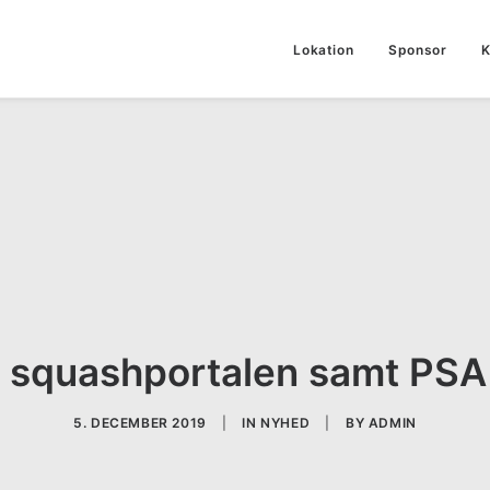
Lokation
Sponsor
K
å squashportalen samt PSA 
5. DECEMBER 2019
|
IN
NYHED
|
BY
ADMIN